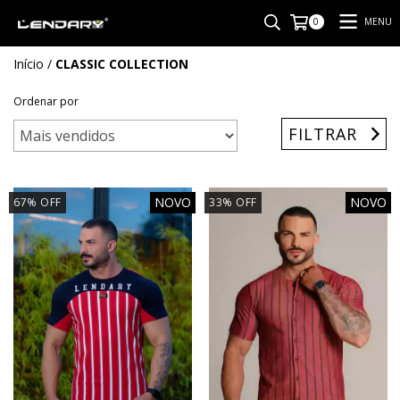
MENU
0
Início
/
CLASSIC COLLECTION
Ordenar por
FILTRAR
NOVO
NOVO
67
%
OFF
33
%
OFF