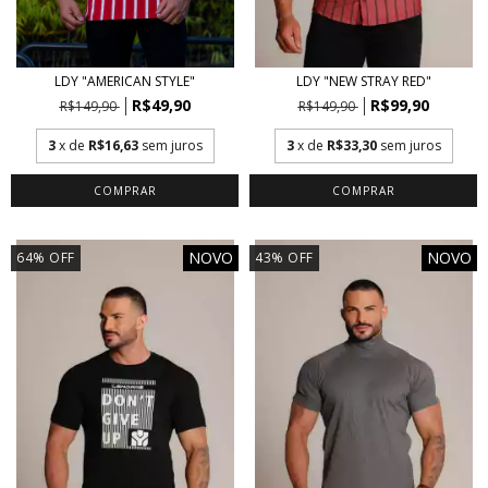
LDY "AMERICAN STYLE"
LDY "NEW STRAY RED"
R$49,90
R$99,90
R$149,90
R$149,90
3
x de
R$16,63
sem juros
3
x de
R$33,30
sem juros
COMPRAR
COMPRAR
NOVO
NOVO
64
%
OFF
43
%
OFF