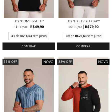
LDY "DON'T GIVE UP"
LDY "HIGH STYLE GRAY"
R$49,90
R$79,90
R$139,90
R$139,90
3
x de
R$16,63
sem juros
3
x de
R$26,63
sem juros
COMPRAR
COMPRAR
NOVO
NOVO
33
%
OFF
33
%
OFF