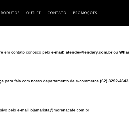
PRODUTOS
OUTLET
CONTATO
PROMOÇÕES
ntre em contato conosco pelo
e-mail:
atende@lendary.com.br
ou
Whas
peça para fala com nosso departamento de e-commerce
(62)
3292-4643
sivo pelo e-mail
lojamarista@morenacafe.com.br