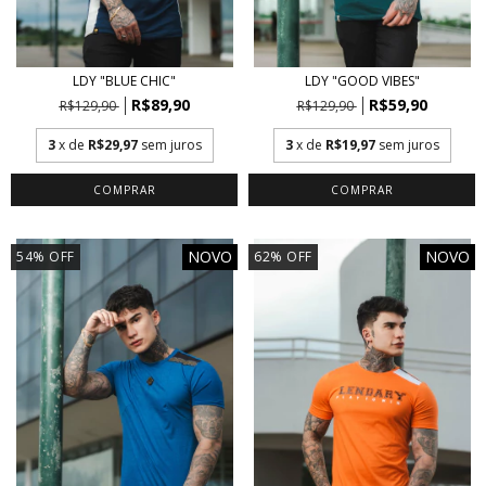
LDY "BLUE CHIC"
LDY "GOOD VIBES"
R$89,90
R$59,90
R$129,90
R$129,90
3
x de
R$29,97
sem juros
3
x de
R$19,97
sem juros
COMPRAR
COMPRAR
NOVO
NOVO
54
%
OFF
62
%
OFF