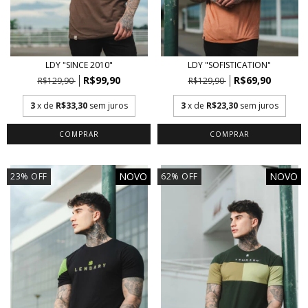
LDY "SINCE 2010"
LDY "SOFISTICATION"
R$99,90
R$69,90
R$129,90
R$129,90
3
x de
R$33,30
sem juros
3
x de
R$23,30
sem juros
COMPRAR
COMPRAR
NOVO
NOVO
23
%
OFF
62
%
OFF