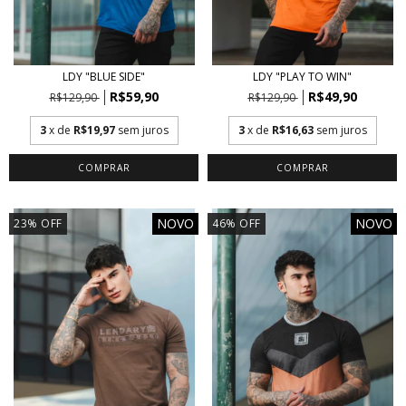
LDY "BLUE SIDE"
LDY "PLAY TO WIN"
R$59,90
R$49,90
R$129,90
R$129,90
3
x de
R$19,97
sem juros
3
x de
R$16,63
sem juros
COMPRAR
COMPRAR
NOVO
NOVO
23
%
OFF
46
%
OFF