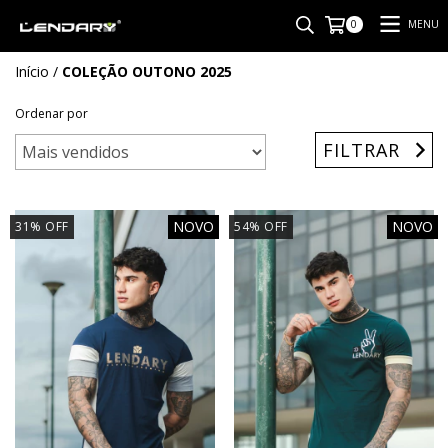
MENU
0
Início
/
COLEÇÃO OUTONO 2025
Ordenar por
FILTRAR
NOVO
NOVO
31
%
OFF
54
%
OFF