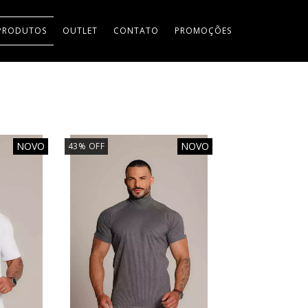
PRODUTOS
OUTLET
CONTATO
PROMOÇÕES
NOVO
NOVO
43
%
OFF