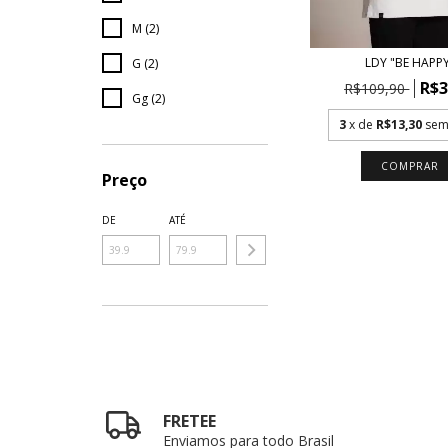
M (2)
LDY "BE HAPP
G (2)
R$3
R$109,90
Gg (2)
3
x de
R$13,30
sem
COMPRAR
Preço
DE
ATÉ
FRETEE
Enviamos para todo Brasil