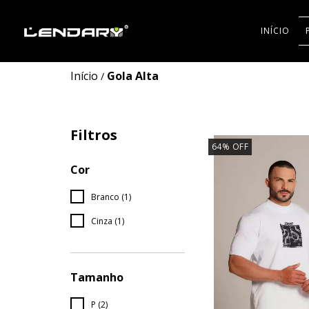
INÍCIO
Início
Gola Alta
/
Filtros
64
%
OFF
Cor
Branco (1)
Cinza (1)
Tamanho
P (2)