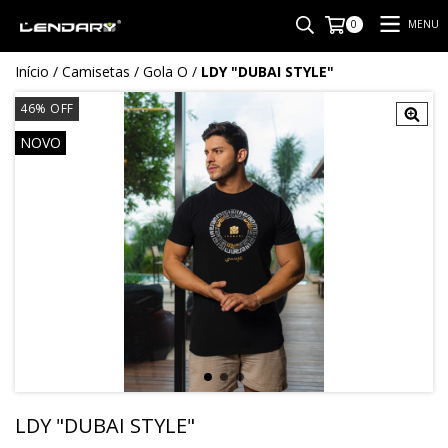
MENU
0
Início
/
Camisetas
/
Gola O
/
LDY "DUBAI STYLE"
46
%
OFF
NOVO
LDY "DUBAI STYLE"