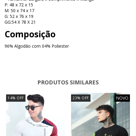
P: 48 x 72 x 15
M: 50 x 74 x 17
G: 52 x 76 x 19
GG:54 X 78 X 21
Composição
96% Algodão com 04% Poliester
PRODUTOS SIMILARES
NOVO
14
%
OFF
23
%
OFF