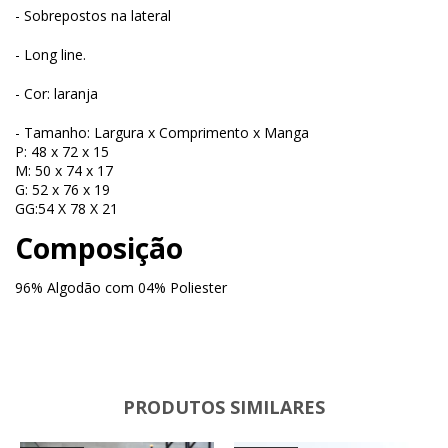
- Sobrepostos na lateral
- Long line.
- Cor: laranja
- Tamanho: Largura x Comprimento x Manga
P: 48 x 72 x 15
M: 50 x 74 x 17
G: 52 x 76 x 19
GG:54 X 78 X 21
Composição
96% Algodão com 04% Poliester
PRODUTOS SIMILARES