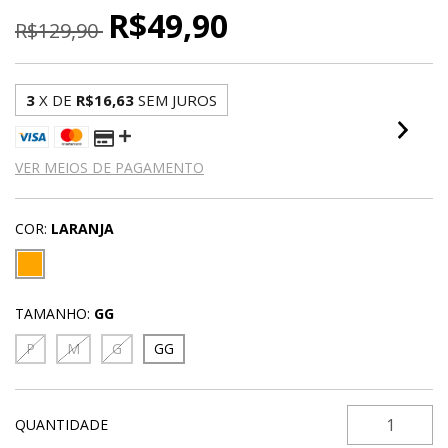
R$49,90
R$129,90
3
X DE
R$16,63
SEM JUROS
VER MEIOS DE PAGAMENTO
COR:
LARANJA
TAMANHO:
GG
P
M
G
GG
QUANTIDADE