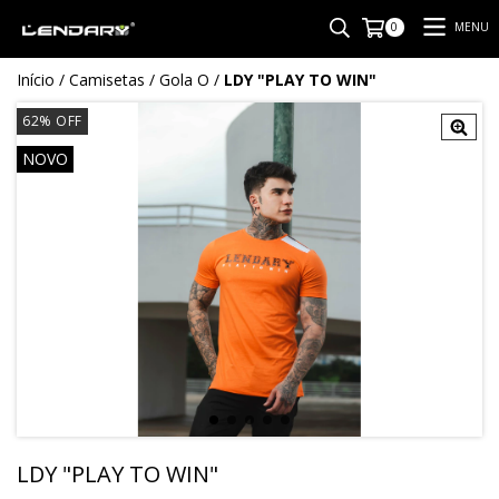
MENU
0
Início
/
Camisetas
/
Gola O
/
LDY "PLAY TO WIN"
62
%
OFF
NOVO
LDY "PLAY TO WIN"