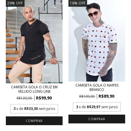
29
%
OFF
18
%
OFF
CAMISETA GOLA O NAIPES
CAMISETA GOLA O CRUZ EM
BRANCO
VELUDO LONG LINE
R$89,90
R$109,90
R$99,90
R$139,90
3
x de
R$29,97
sem juros
3
x de
R$33,30
sem juros
COMPRAR
COMPRAR