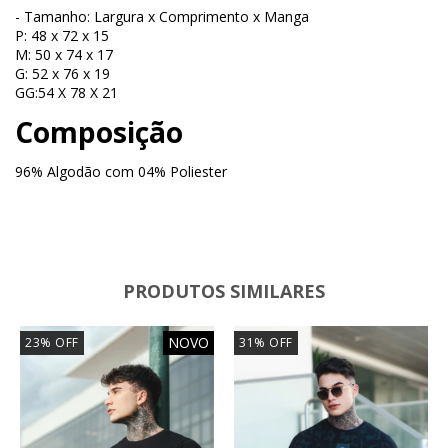
- Tamanho: Largura x Comprimento x Manga
P: 48 x 72 x 15
M: 50 x 74 x 17
G: 52 x 76 x 19
GG:54 X 78 X 21
Composição
96% Algodão com 04% Poliester
PRODUTOS SIMILARES
NOVO
23
%
OFF
31
%
OFF