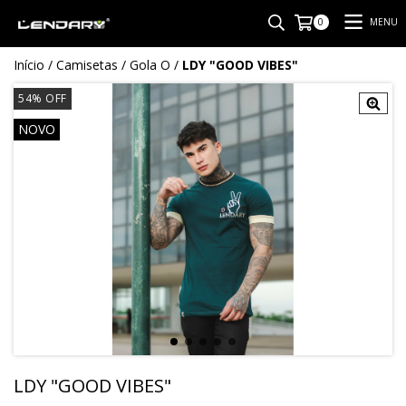
MENU
0
Início
/
Camisetas
/
Gola O
/
LDY "GOOD VIBES"
54
%
OFF
NOVO
LDY "GOOD VIBES"