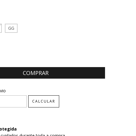
GG
CEP:
ALTERAR CEP
vio
CALCULAR
otegida
 cuidados durante toda a compra.