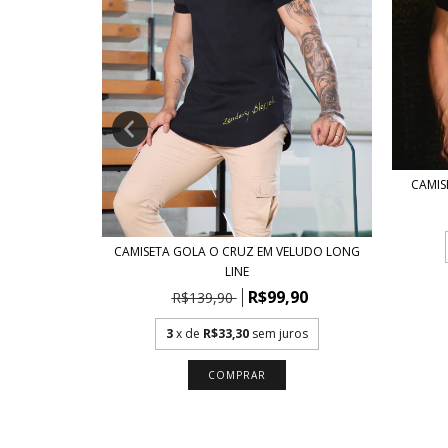
CAMIS
"
CAMISETA GOLA O CRUZ EM VELUDO LONG
LINE
,90
R$99,90
R$139,90
ros
3
x de
R$33,30
sem juros
COMPRAR