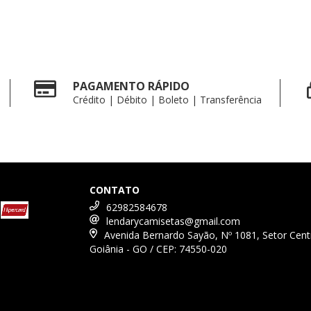
PAGAMENTO RÁPIDO
Crédito | Débito | Boleto | Transferência
CONTATO
62982584678
lendarycamisetas@gmail.com
Avenida Bernardo Sayão, Nº 1081, Setor Cent
Goiânia - GO / CEP: 74550-020