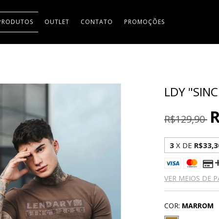
PRODUTOS
OUTLET
CONTATO
PROMOÇÕES
LDY "SINC
R
R$129,90
3
X DE
R$33,3
VER MEIOS DE 
COR:
MARROM