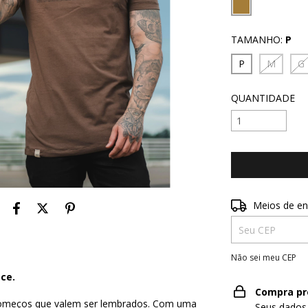
TAMANHO:
P
P
M
G
QUANTIDADE
Entregas para o 
Meios de en
Não sei meu CEP
ce.
Compra pr
 começos que valem ser lembrados. Com uma
Seus dados