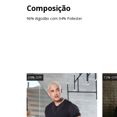
Composição
96% Algodão com 04% Poliester
29
%
OFF
72
%
OF