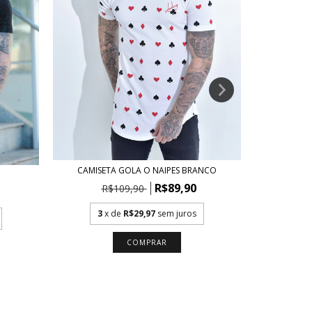
CAMISETA GOLA O NAIPES BRANCO
R$89,90
R$109,90
R
3
x de
R$29,97
sem juros
3
x
COMPRAR