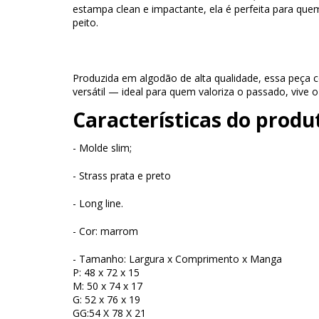
estampa clean e impactante, ela é perfeita para quem
peito.
Produzida em algodão de alta qualidade, essa peça c
versátil — ideal para quem valoriza o passado, vive o
Características do produ
- Molde slim;
- Strass prata e preto
- Long line.
- Cor: marrom
- Tamanho: Largura x Comprimento x Manga
P: 48 x 72 x 15
M: 50 x 74 x 17
G: 52 x 76 x 19
GG:54 X 78 X 21