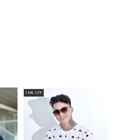
18
%
OFF
23
%
OFF