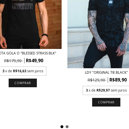
ETA GOLA O "BLESSED STRASS BLK"
R$49,90
R$179,90
3
x de
R$16,63
sem juros
LDY "ORIGINAL TIE BLACK"
R$89,90
R$129,90
COMPRAR
3
x de
R$29,97
sem juros
COMPRAR