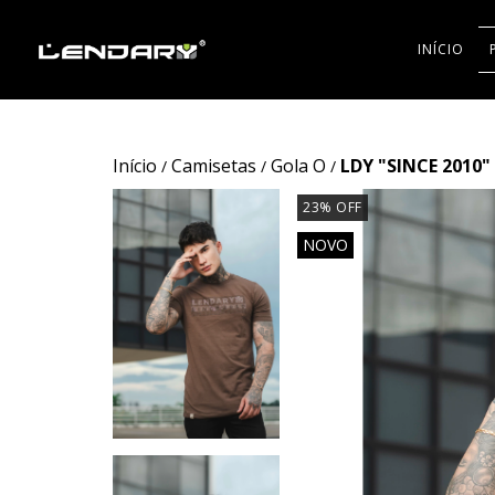
INÍCIO
Início
Camisetas
Gola O
LDY "SINCE 2010"
/
/
/
23
%
OFF
NOVO