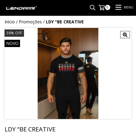
MENU
0
Início
/
Promoções
/
LDY "BE CREATIVE
38
%
OFF
NOVO
LDY "BE CREATIVE